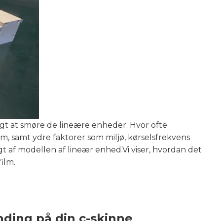
t at smøre de lineære enheder. Hvor ofte
m, samt ydre faktorer som miljø, kørselsfrekvens
t af modellen af lineær enhed.Vi viser, hvordan det
ilm.
ding på din c-skinne