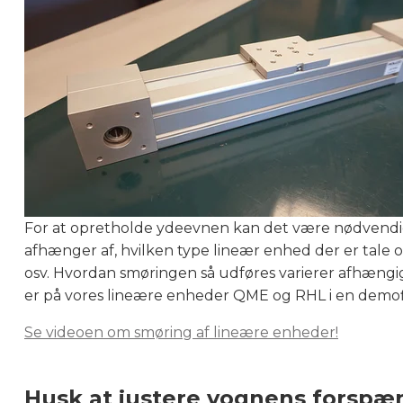
For at opretholde ydeevnen kan det være nødvendig
afhænger af, hvilken type lineær enhed der er tale o
osv. Hvordan smøringen så udføres varierer afhængig
er på vores lineære enheder QME og RHL i en demof
Se videoen om smøring af lineære enheder!
Husk at justere vognens forspæn