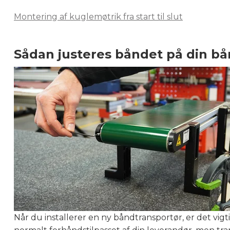
Montering af kuglemøtrik fra start til slut
Sådan justeres båndet på din b
Når du installerer en ny båndtransportør, er det vigt