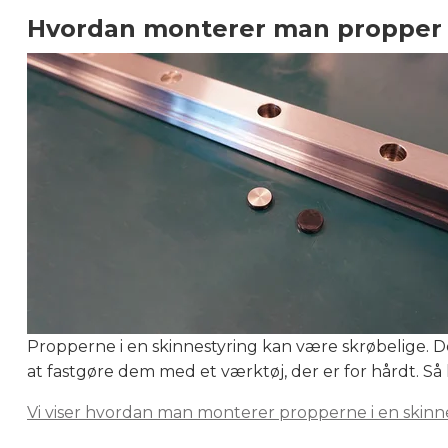
Hvordan monterer man propper i
Propperne i en skinnestyring kan være skrøbelige. De
at fastgøre dem med et værktøj, der er for hårdt. Så
Vi viser hvordan man monterer propperne i en skinn