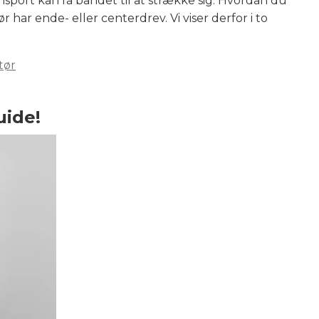
nsport kan få båndet til at strække sig. Hvordan du
r har ende- eller centerdrev. Vi viser derfor i to
tør
ide!