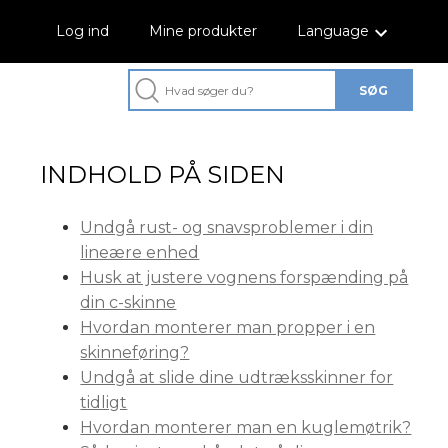
Log ind
Mine produkter
Language
INDHOLD PÅ SIDEN
Undgå rust- og snavsproblemer i din
lineære enhed
Husk at justere vognens forspænding på
din c-skinne
Hvordan monterer man propper i en
skinneføring?
Undgå at slide dine udtræksskinner for
tidligt
Hvordan monterer man en kuglemøtrik?