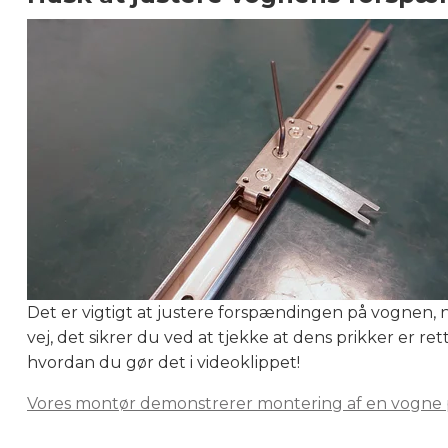
Det er vigtigt at justere forspændingen på vognen, 
vej, det sikrer du ved at tjekke at dens prikker er re
hvordan du gør det i videoklippet!
Vores montør demonstrerer montering af en vogne 