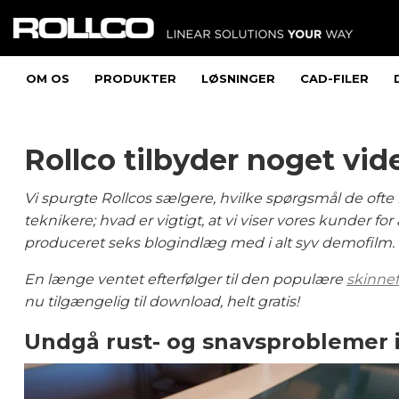
OM OS
PRODUKTER
LØSNINGER
CAD-FILER
Rollco tilbyder noget vid
Vi spurgte Rollcos sælgere, hvilke spørgsmål de ofte
teknikere; hvad er vigtigt, at vi viser vores kunder fo
produceret seks blogindlæg med i alt syv demofilm.
En længe ventet efterfølger til den populære
skinne
nu tilgængelig til download, helt gratis!
Undgå rust- og snavsproblemer 