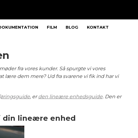
DOKUMENTATION
FILM
BLOG
KONTAKT
en
 møder fra vores kunder. Så spurgte vi vores
r at lære dem mere? Ud fra svarene vi fik ind har vi
føringsguide
, er
den lineære enhedsguide
. Den er
i din lineære enhed