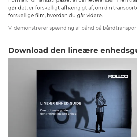
normalt forhåndstilpasset af din leverandør, men tra
gør det, er forskelligt afhængigt af, om din transportø
forskellige film, hvordan du går videre.
Vi demonstrerer spænding af bånd på båndtranspor
Download den lineære enhedsgu