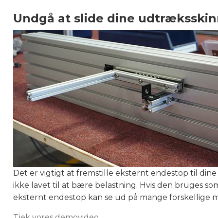
Undgå at slide dine udtræksskinn
Det er vigtigt at fremstille eksternt endestop til d
ikke lavet til at bære belastning. Hvis den bruges som 
eksternt endestop kan se ud på mange forskellige måde
Tjek vores demovideo