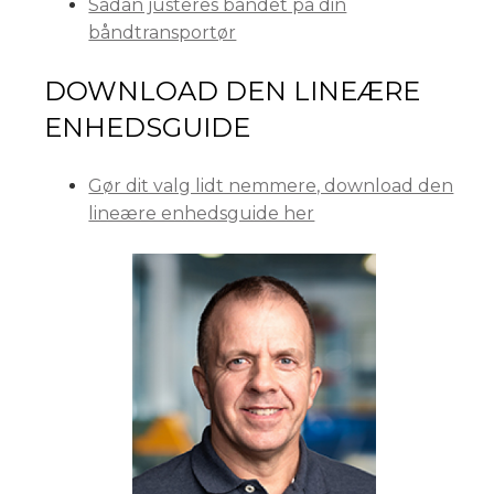
Sådan justeres båndet på din
båndtransportør
DOWNLOAD DEN LINEÆRE
ENHEDSGUIDE
Gør dit valg lidt nemmere, download den
lineære enhedsguide her